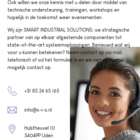
Ook willen we onze kennis met u delen door middel van
technische ondersteuning, trainingen, workshops en
hopelijk in de toekomst weer evenementen.
Wij zijn SMART INDUSTRIAL SOLUTIONS; uw strategische
partner van op elkaar afgestemde componenten tot
state-of-the-art systeemoplossingen. Benieuwd wat wij
voor u kunnen betekenen? Neem contact op via mail,
telefonisch of vul het formulier in en we nemen zo snel
mogelijk contact op.
+31 85 24 65 165
info@s-i-s.nl
Hulstheuvel 10
5404PP Uden