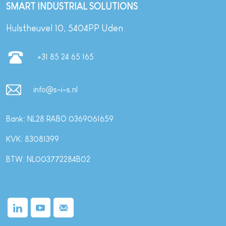
SMART INDUSTRIAL SOLUTIONS
Hulstheuvel 10, 5404PP Uden
+31 85 24 65 165
info@s-i-s.nl
Bank: NL28 RABO 0369061659
KVK: 83081399
BTW: NL003772284B02