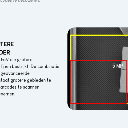
D-codes te decoderen.
OTERE
OER
 FoV die grotere
lijnen bestrijkt. De combinatie
n geavanceerde
 staat grotere gebieden te
barcodes te scannen,
oenemen.