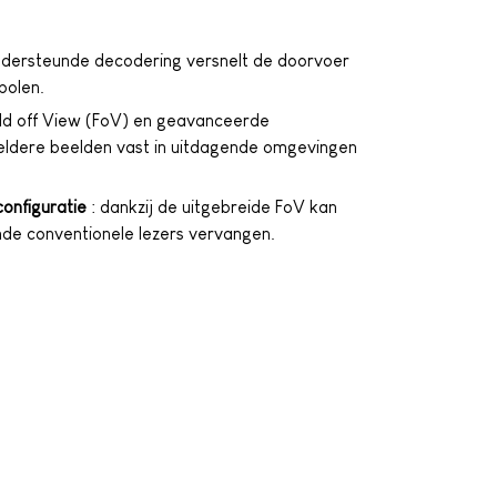
ondersteunde decodering versnelt de doorvoer
bolen.
eld off View (FoV) en geavanceerde
eldere beelden vast in uitdagende omgevingen
onfiguratie
: dankzij de uitgebreide FoV kan
de conventionele lezers vervangen.