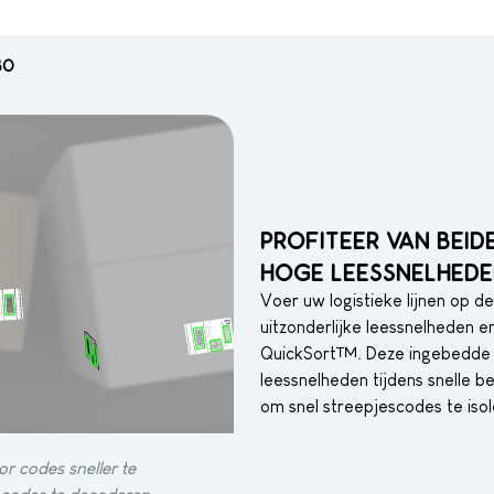
80
PROFITEER VAN BEID
HOGE LEESSNELHED
Voer uw logistieke lijnen op 
uitzonderlijke leessnelheden 
QuickSort™. Deze ingebedde te
leessnelheden tijdens snelle 
om snel streepjescodes te iso
r codes sneller te