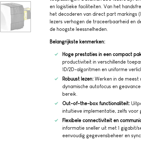
en logistieke faciliteiten. Van het handsfr
het decoderen van direct part markings (
lezers verhogen de traceerbaarheid en d
de hoogste leessnelheden.
Belangrijkste kenmerken:
Hoge prestaties in een compact pak
productiviteit in verschillende to
1D/2D-algoritmen en uniforme verlic
Robuust lezen:
Werken in de meest 
dynamische autofocus en geavance
bereik.
Out-of-the-box functionaliteit:
Uitp
intuïtieve implementatie, zelfs voor
Flexibele connectiviteit en communic
informatie sneller uit met 1 gigabit/
eenvoudig gegevensbeheer en synch