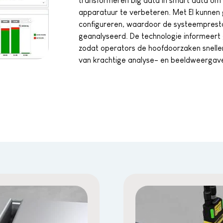
transformeren big data in smart data om 
apparatuur te verbeteren. Met EI kunnen 
configureren, waardoor de systeemprest
geanalyseerd. De technologie informeert
zodat operators de hoofdoorzaken sneller
van krachtige analyse- en beeldweergave