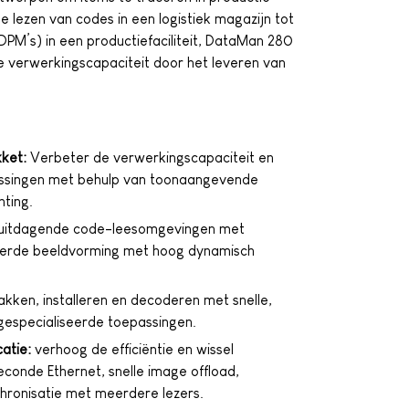
ee lezen van codes in een logistiek magazijn tot
DPM’s) in een productiefaciliteit, DataMan 280
e verwerkingscapaciteit door het leveren van
ket:
Verbeter de verwerkingscapaciteit en
epassingen met behulp van toonaangevende
hting.
uitdagende code-leesomgevingen met
erde beeldvorming met hoog dynamisch
akken, installeren en decoderen met snelle,
 gespecialiseerde toepassingen.
atie:
verhoog de efficiëntie en wissel
seconde Ethernet, snelle image offload,
ronisatie met meerdere lezers.