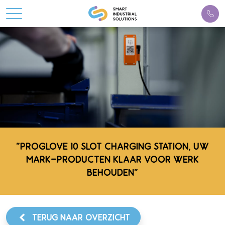
"PROGLOVE 10 SLOT CHARGING STATION, UW
MARK-PRODUCTEN KLAAR VOOR WERK
BEHOUDEN"
TERUG NAAR OVERZICHT