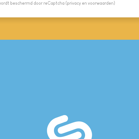
 wordt beschermd door reCaptcha (
privacy
en
voorwaarden
)