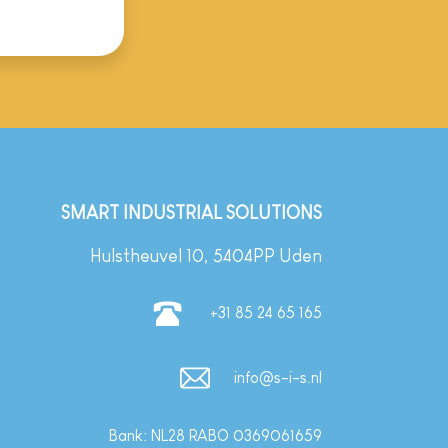
SMART INDUSTRIAL SOLUTIONS
Hulstheuvel 10, 5404PP Uden
+31 85 24 65 165
info@s-i-s.nl
Bank: NL28 RABO 0369061659