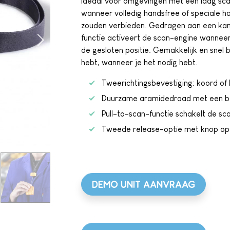
ideaal voor omgevingen met een laag scan
wanneer volledig handsfree of speciale h
zouden verbieden. Gedragen aan een kant
functie activeert de scan-engine wanneer 
de gesloten positie. Gemakkelijk en snel
hebt, wanneer je het nodig hebt.
Tweerichtingsbevestiging: koord of 
Duurzame aramidedraad met een be
Pull-to-scan-functie schakelt de s
Tweede release-optie met knop op
DEMO UNIT AANVRAAG