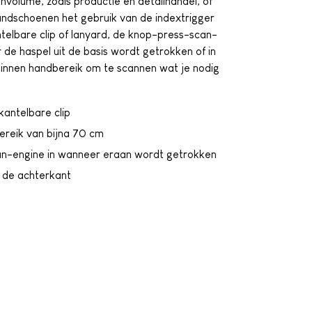
volume, zoals productie en detailhandel, of
andschoenen het gebruik van de indextrigger
elbare clip of lanyard, de knop-press-scan-
de haspel uit de basis wordt getrokken of in
 binnen handbereik om te scannen wat je nodig
kantelbare clip
reik van bijna 70 cm
can-engine in wanneer eraan wordt getrokken
 de achterkant