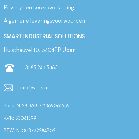
Privacy- en cookieverklaring
Algemene leveringsvoorwaarden
SMART INDUSTRIAL SOLUTIONS
Hulstheuvel 10, 5404PP Uden
+31 85 24 65 165
info@s-i-s.nl
Bank: NL28 RABO 0369061659
KVK: 83081399
BTW: NL003772284B02