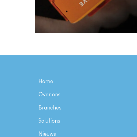
Home
Over ons
Branches
Solutions
Nieuws