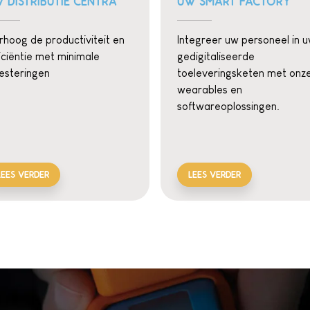
 DISTRIBUTIE CENTRA
UW SMART FACTORY
rhoog de productiviteit en
Integreer uw personeel in 
iciëntie met minimale
gedigitaliseerde
vesteringen
toeleveringsketen met onz
wearables en
softwareoplossingen.
LEES VERDER
LEES VERDER